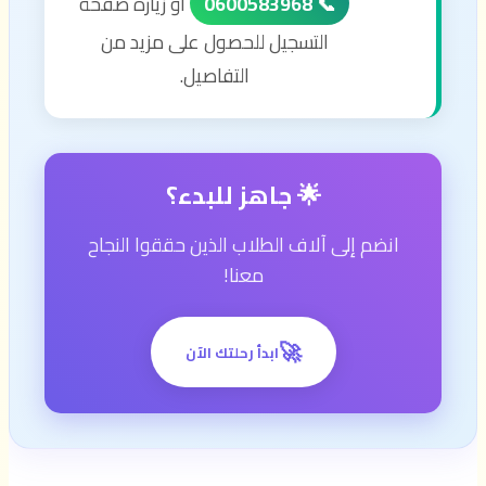
📞 0600583968
أو زيارة صفحة
التسجيل للحصول على مزيد من
التفاصيل.
🌟 جاهز للبدء؟
انضم إلى آلاف الطلاب الذين حققوا النجاح
معنا!
🚀
ابدأ رحلتك الآن