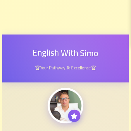
English With Simo
🏆Your Pathway To Excellence🏆