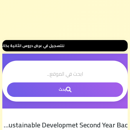
للتسجيل في عرض دروس الثانية بكالوريا 📚 بثمن رمزي 💰 500 درهم فقط للموسم الكامل ⭐ تواصل معنا عبر واتساب هنا 📲06.00.58.39.68📲 وس
بحث
Sustainable Developmet Second Year Bac مجزوءة التنمية المستدامة