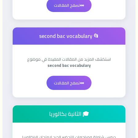
👀
تصفح المقالات
📂 second bac vocabulary
استكشف المزيد من المقالات المفيدة في موضوع
second bac vocabulary
👀
تصفح المقالات
🎓 الثانية بكالوريا
دروس شاملة ومراجعات للتحضير الجيد لامتحان الباكالوريا