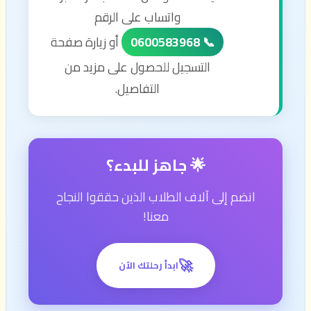
واتساب على الرقم
📞 0600583968
أو زيارة صفحة
التسجيل للحصول على مزيد من
التفاصيل.
🌟 جاهز للبدء؟
انضم إلى آلاف الطلاب الذين حققوا النجاح
معنا!
🚀
ابدأ رحلتك الآن