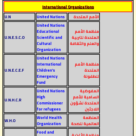
International Organizations
الأمم المتحدة
United Nations
U.N
United Nations
منظمة الأمم
Educational
المتحدة للتربية
Scientific and
U.N.E.S.C.O
والعلم والثقافة
Cultural
Organization
United Nations
منظمة الأمم
International
المتحدة
Children's
U.N.E.C.E.F
للطفولة
Emergency
Fund
المفوضية
United Nations
السامية للأمم
High
U.N.H.C.R
المتحدة لشؤون
Commissioner
اللاجئين
for refugees
المنظمة
World Health
W.H.O
العالمية للصحة
Organization
Food and
منظمة الأغذية