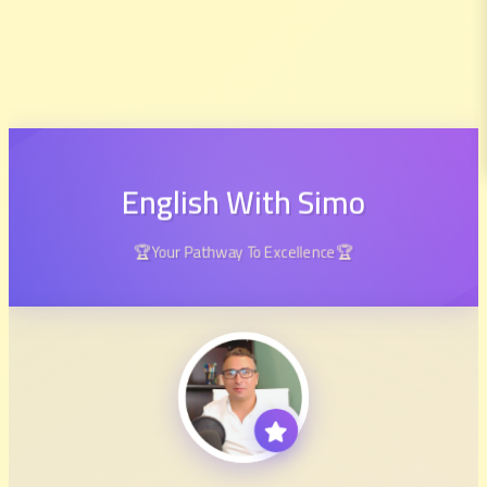
English With Simo
🏆Your Pathway To Excellence🏆