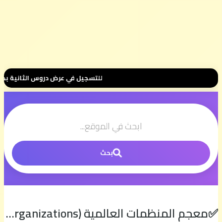
للتسجيل في عرض دروس الثانية بكالوريا 📚 بثمن رمزي 💰 500 درهم فقط للموسم الكامل ⭐ تواصل معنا عبر واتساب هنا 📲00.58.39.68
بحث
✅معجم المنظمات العالمية (International Organizations) الدرس الكامل