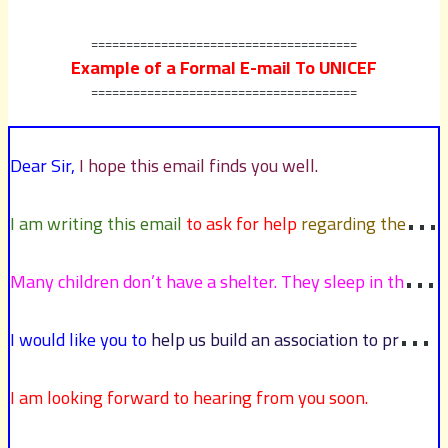
======================================
Example of a Formal E-mail To UNICEF
======================================
Dear Sir,
I hope this email finds you well.
I am writing this email
to ask for help
regarding the problem of homeless children in my area
Many children don’t have a shelter. They sleep in the streets and they are always subject to rape and sexual exploitation.
I would like you to
help us build an association to provide a shelter for children
I am looking forward to hearing from you soon.