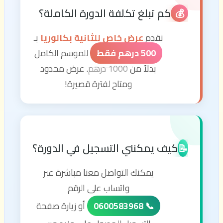
كم تبلغ تكلفة الدورة الكاملة؟
💰
نقدم
عرض خاص للثانية بكالوريا
بـ
500 درهم فقط
للموسم الكامل
بدلاً من
1000 درهم
. عرض محدود
ومتاح لفترة قصيرة!
كيف يمكنني التسجيل في الدورة؟
📝
يمكنك التواصل معنا مباشرة عبر
واتساب على الرقم
📞 0600583968
أو زيارة صفحة