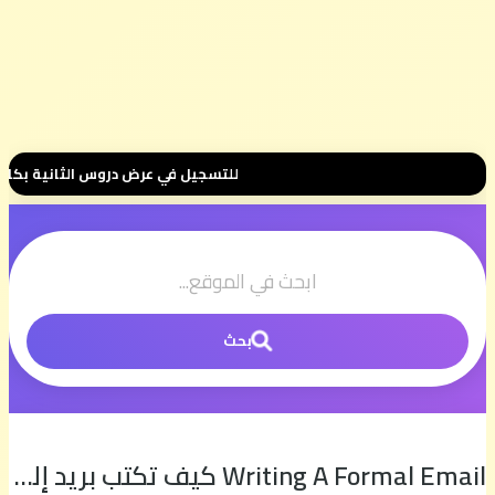
للتسجيل في عرض دروس الثانية بكالوريا 📚 بثمن رمزي 💰 500 درهم فقط للموسم الكامل ⭐ تواصل معنا عبر واتساب هنا 📲06.00.58.39.68
بحث
Writing A Formal Email كيف تكتب بريد إلكتروني رسمي