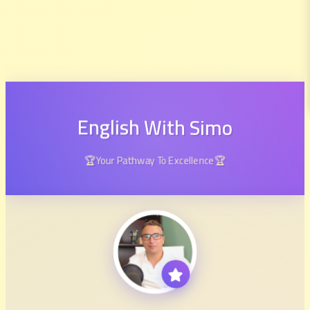
English With Simo
🏆Your Pathway To Excellence🏆