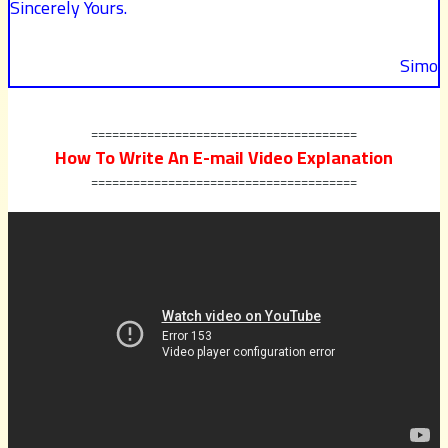
Sincerely Yours.
Simo
======================================
How To Write An E-mail Video Explanation
======================================