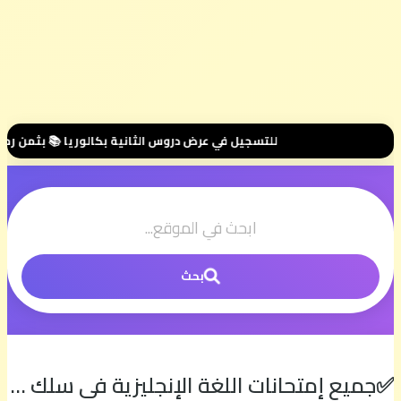
للتسجيل في عرض دروس الثانية بكالوريا 📚 بثمن رمزي 💰 500 درهم فقط للموسم الكامل ⭐ تواصل معنا عبر واتساب هنا 📲06.00.58.39.68📲 وسنتواصل معك 🤝 مرحبا بك في مجموعتنا الخاصة 👥
بحث
✅جميع إمتحانات اللغة الإنجليزية في سلك الثانوي التأهيلي (نمادج مختلفة) | الإنجليزية مع السيمو