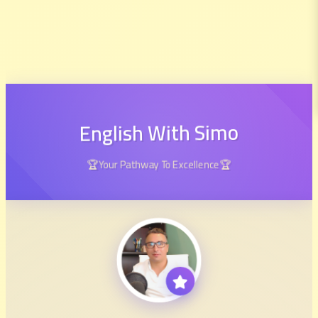
English With Simo
🏆Your Pathway To Excellence🏆