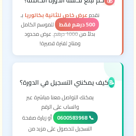
كم تبلغ تكلفة الدورة الكاملة؟
💰
نقدم
عرض خاص للثانية بكالوريا
بـ
500 درهم فقط
للموسم الكامل
بدلاً من
1000 درهم
. عرض محدود
ومتاح لفترة قصيرة!
كيف يمكنني التسجيل في الدورة؟
📝
يمكنك التواصل معنا مباشرة عبر
واتساب على الرقم
📞 0600583968
أو زيارة صفحة
التسجيل للحصول على مزيد من