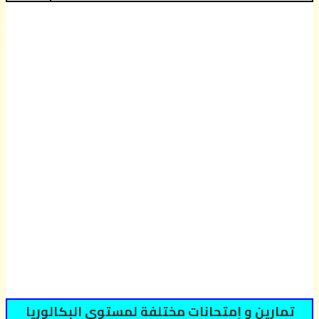
تمارين و إمتحانات مختلفة لمستوى البكالوريا