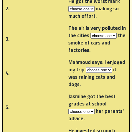
He got the worst mark
2.
making so
much effort.
The air is very polluted in
the cities
the
3.
smoke of cars and
factories.
Mahmoud says: I enjoyed
my trip
it
4.
was raining cats and
dogs.
Jasmine got the best
grades at school
5.
her parents'
advice.
He invested so much