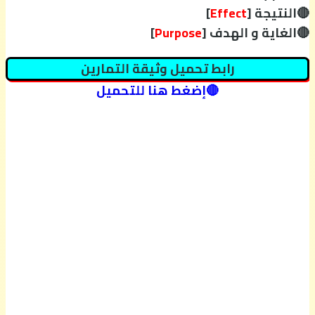
🔴النتيجة [
Effect
]
🔴الغاية و الهدف [
Purpose
]
رابط تحميل وثيقة التمارين
🔴
إضغط هنا للتحميل