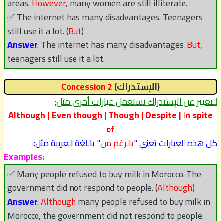
areas.
However
, many women are still illiterate.
✅ The internet has many disadvantages. Teenagers
still use it a lot. (
But
)
Answer
: The internet has many disadvantages.
But
,
teenagers still use it a lot.
(الإستدراك)
Concession 2
للتعبير عن الإستدراك نستعمل عبارات أخرى مثل:
Although | Even though | Though | Despite | In spite
of
كل هذه العبارات تعني "
بالرغم من
" باللغة العربية مثل:
Examples:
✅ Many people refused to buy milk in Morocco. The
government did not respond to people. (
Although
)
Answer
:
Although
many people refused to buy milk in
Morocco, the government did not respond to people.