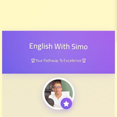
English With Simo
🏆Your Pathway To Excellence🏆