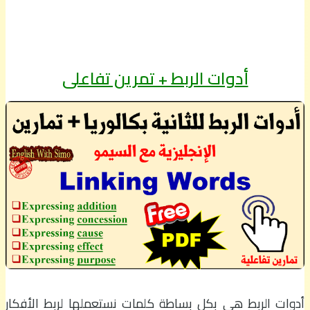
أدوات الربط + تمرين تفاعلي
أدوات الربط هي بكل بساطة كلمات نستعملها لربط الأفكار