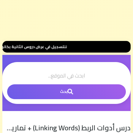
للتسجيل في عرض دروس الثانية بكالوريا 📚 بثمن رمزي 💰 500 درهم فقط للموسم الكامل ⭐ تواصل معنا عبر واتساب هنا 📲06.00.58.39.68📲 وسنتواصل معك 
بحث
درس أدوات الربط (Linking Words) + تمارين تفاعلية | الإنجليزية مع السيمو