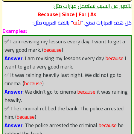
للتعبير عن السبب نستعمل عبارات مثل:
Because | Since | For | As
كل هذه العبارات تعني "
لأنه
" باللغة العربية مثل:
Examples:
✅ I am revising my lessons every day. I want to get a
very good mark. (
because
)
Answer
: I am revising my lessons every day
because
I
want to get a very good mark.
✅ It was raining heavily last night. We did not go to
cinema. (
because
)
Answer
: We didn't go to cinema
because
it was raining
heavily.
✅ The criminal robbed the bank. The police arrested
him. (
because
)
Answer
: The police arrested the criminal
because
he
robbed the bank.