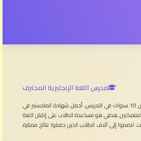
مدرس اللغة الإنجليزية المحترف
مرحباً بكم في English With Simo! أنا الأستاذ سيمو، مدرس اللغة الإنجليزية بخبرة تزيد عن 10 سنوات في التدريس. أحمل شهادة الماجستير في
 والمتمكنين. هدفي هو مساعدة الطلاب على إتقان اللغة
ات. انضموا إلى آلاف الطلاب الذين حققوا نتائج ممتازة