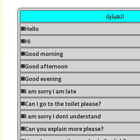
العبارة
◼️Hello
◼️Hi
◼️Good morning
◼️Good afternoon
◼️Good evening
◼️I am sorry I am late
◼️Can I go to the toilet please?
◼️I am sorry I dont understand
◼️Can you explain more please?