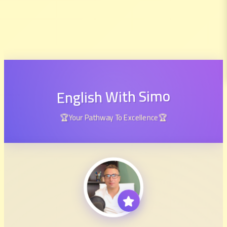
English With Simo
🏆Your Pathway To Excellence🏆