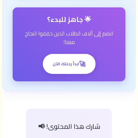
🌟 جاهز للبدء؟
انضم إلى آلاف الطلاب الذين حققوا النجاح
معنا!
🚀
ابدأ رحلتك الآن
شارك هذا المحتوى! 📢