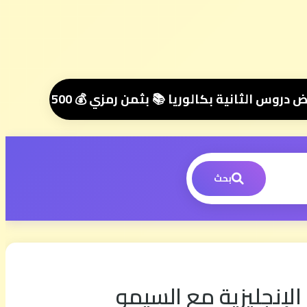
عبر واتساب هنا 📲06.00.58.39.68📲 وسنتواصل معك 🤝 مرحبا بك في مجموعتنا الخاصة 👥
بحث