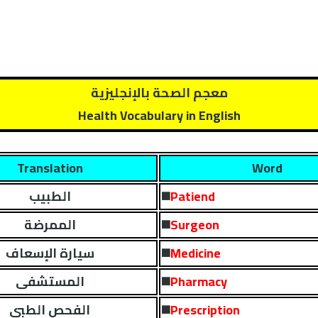
معجم الصحة بالإنجليزية
Health Vocabulary in English
Translation
Word
️Patiend
◼
الطبيب
️Surgeon
◼
الممرضة
️Medicine
◼
سيارة الإسعاف
️Pharmacy
◼
المستشفى
️Prescription
◼
الفحص الطبي