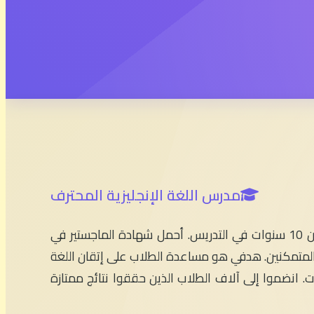
مدرس اللغة الإنجليزية المحترف
مرحباً بكم في English With Simo! أنا الأستاذ سيمو، مدرس اللغة الإنجليزية بخبرة تزيد عن 10 سنوات في التدريس. أحمل شهادة الماجستير في
 والمتمكنين. هدفي هو مساعدة الطلاب على إتقان اللغة
ات. انضموا إلى آلاف الطلاب الذين حققوا نتائج ممتازة