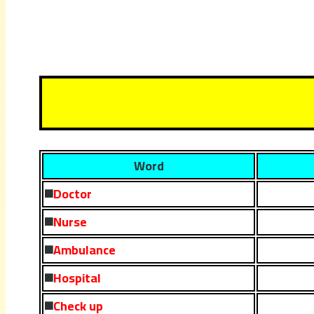
Word
◼
️Doctor
◼
️Nurse
◼
️Ambulance
◼
️Hospital
◼️
Check up