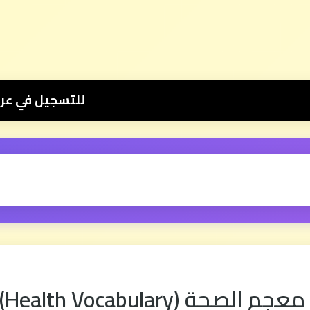
للتسجيل في عرض دروس الثانية بكالوريا 📚 بثمن رمزي 💰 500 درهم فقط للموسم الكامل ⭐ تواصل معنا 
Health V) الإنجليزية مع السيمو