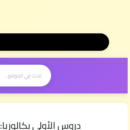
دروس الأولى بكالوريا: معجم الصحة (ocabulary