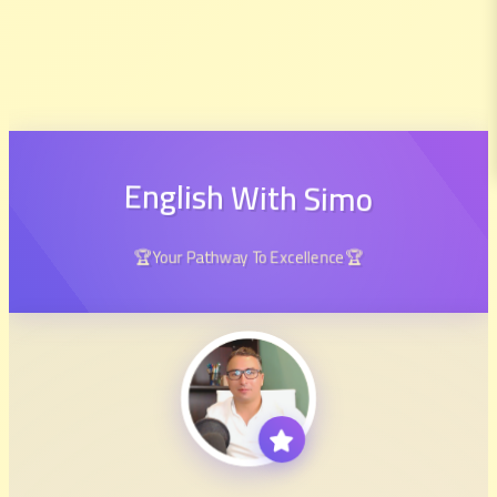
English With Simo
🏆Your Pathway To Excellence🏆