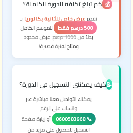
كم تبلغ تكلفة الدورة الكاملة؟
💰
نقدم
عرض خاص للثانية بكالوريا
بـ
500 درهم فقط
للموسم الكامل
بدلاً من
1000 درهم
. عرض محدود
ومتاح لفترة قصيرة!
كيف يمكنني التسجيل في الدورة؟
📝
يمكنك التواصل معنا مباشرة عبر
واتساب على الرقم
📞 0600583968
أو زيارة صفحة
التسجيل للحصول على مزيد من