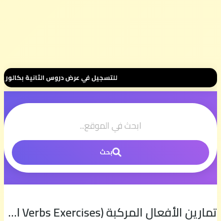
للتسجيل في عرض دروس الثانية بكالوريا 📚 بثمن رمزي 💰 500 درهم فقط للموسم الكامل ⭐ تواصل معنا عبر واتساب هنا 📲06.00.58.39.68📲 وسنتواصل 
بحث
تمارين الأفعال المركبة (Phrasal Verbs Exercises) الجزء الثاني (2) | الإنجليزية مع السيمو