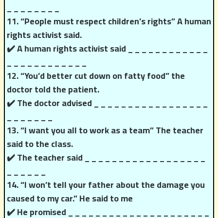
_ _ _ _ _ _ _ _
11. “People must respect children’s rights” A human
rights activist said.
✔️ A human rights activist said _ _ _ _ _ _ _ _ _ _ _ _
_ _ _ _ _ _ _ _ _ _ _ _
12. “You’d better cut down on fatty food” the
doctor told the patient.
✔️ The doctor advised _ _ _ _ _ _ _ _ _ _ _ _ _ _ _ _ _
_ _ _ _ _ _ _
13. “I want you all to work as a team” The teacher
said to the class.
✔️ The teacher said _ _ _ _ _ _ _ _ _ _ _ _ _ _ _ _ _ _
_ _ _ _ _ _
14. “I won’t tell your father about the damage you
caused to my car.” He said to me
✔️ He promised _ _ _ _ _ _ _ _ _ _ _ _ _ _ _ _ _ _ _ _ _