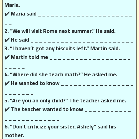
Maria.
✔️ Maria said _ _ _ _ _ _ _ _ _ _ _ _ _ _ _ _ _ _ _ _ _ _
_ _
2. “We will visit Rome next summer.” He said.
✔️ He said _ _ _ _ _ _ _ _ _ _ _ _ _ _ _ _ _ _ _ _ _ _ _ _
3. “I haven’t got any biscuits left.” Martin said.
✔️ Martin told me _ _ _ _ _ _ _ _ _ _ _ _ _ _ _ _ _ _ _
_ _ _ _ _
4. “Where did she teach math?” He asked me.
✔️ He wanted to know _ _ _ _ _ _ _ _ _ _ _ _ _ _ _ _ _
_ _ _ _ _ _ _
5. “Are you an only child?” The teacher asked me.
✔️ The teacher wanted to know _ _ _ _ _ _ _ _ _ _ _
_ _ _ _ _ _ _ _ _ _ _ _ _
6. “Don’t criticize your sister, Ashely” said his
mother.