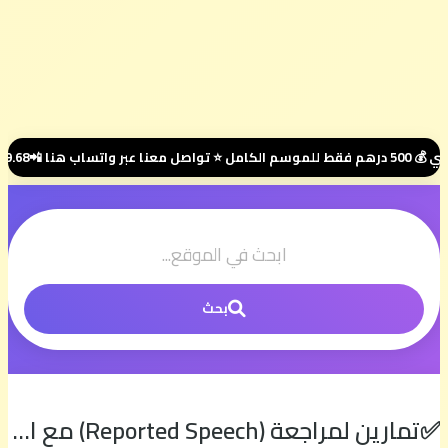
بحث
✅تمارين لمراجعة (Reported Speech) مع التصحيح | الإنجليزية مع السيمو