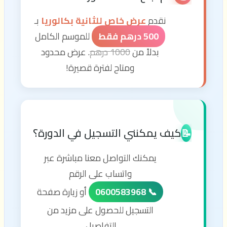
نقدم
عرض خاص للثانية بكالوريا
بـ
500 درهم فقط
للموسم الكامل
بدلاً من
1000 درهم
. عرض محدود
ومتاح لفترة قصيرة!
كيف يمكنني التسجيل في الدورة؟
📝
يمكنك التواصل معنا مباشرة عبر
واتساب على الرقم
📞 0600583968
أو زيارة صفحة
التسجيل للحصول على مزيد من
التفاصيل.