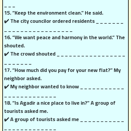
_ _ _
15. “Keep the environment clean.” He said.
✔️ The city councilor ordered residents _ _ _ _ _ _ _
_ _ _ _ _ _ _ _ _ _ _ _ _ _ _ _ _
16. “We want peace and harmony in the world.” The
shouted.
✔️ The crowd shouted _ _ _ _ _ _ _ _ _ _ _ _ _ _ _ _ _
_ _ _ _ _ _ _
17. “How much did you pay for your new flat?” My
neighbor asked.
✔️ My neighbor wanted to know _ _ _ _ _ _ _ _ _ _ _
_ _ _ _ _ _ _ _ _ _ _ _ _
18. “Is Agadir a nice place to live in?” A group of
tourists asked me.
✔️ A group of tourists asked me _ _ _ _ _ _ _ _ _ _ _
_ _ _ _ _ _ _ _ _ _ _ _ _