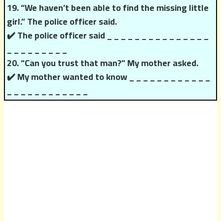
19. “We haven’t been able to find the missing little
girl.” The police officer said.
✔️ The police officer said _ _ _ _ _ _ _ _ _ _ _ _ _ _ _
_ _ _ _ _ _ _ _ _
20. “Can you trust that man?” My mother asked.
✔️ My mother wanted to know _ _ _ _ _ _ _ _ _ _ _ _
_ _ _ _ _ _ _ _ _ _ _ _