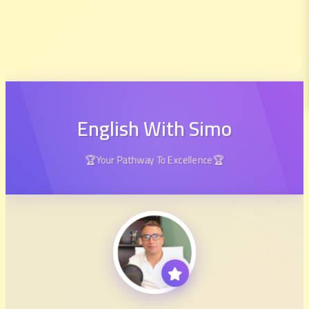
English With Simo
🏆Your Pathway To Excellence🏆