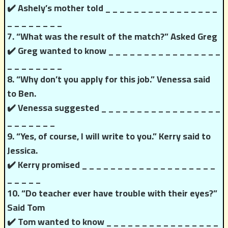
✔️ Ashely’s mother told _ _ _ _ _ _ _ _ _ _ _ _ _ _ _ _
_ _ _ _ _ _ _ _
7. “What was the result of the match?” Asked Greg
✔️ Greg wanted to know _ _ _ _ _ _ _ _ _ _ _ _ _ _ _ _
_ _ _ _ _ _ _ _
8. “Why don’t you apply for this job.” Venessa said
to Ben.
✔️ Venessa suggested _ _ _ _ _ _ _ _ _ _ _ _ _ _ _ _ _
_ _ _ _ _ _ _
9. “Yes, of course, I will write to you.” Kerry said to
Jessica.
✔️ Kerry promised _ _ _ _ _ _ _ _ _ _ _ _ _ _ _ _ _ _ _
_ _ _ _ _
10. “Do teacher ever have trouble with their eyes?”
Said Tom
✔️ Tom wanted to know _ _ _ _ _ _ _ _ _ _ _ _ _ _ _ _