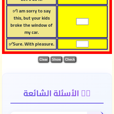
✅I am sorry to say
this, but your kids
broke the window of
my car.
✅Sure. With pleasure.
🙋‍♂️ الأسئلة الشائعة