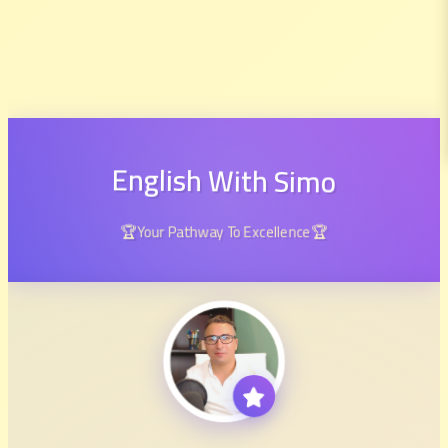
English With Simo
🏆Your Pathway To Excellence🏆