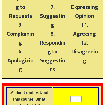
g to
7.
Expressing
Requests
Suggestin
Opinion
3.
g
11.
Complainin
8.
Agreeing
g
Respondin
12.
4.
g to
Disagreein
Apologizin
Suggestio
g
g
ns
✅I don't understand
this course. What