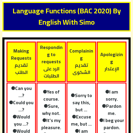
Language Functions (BAC 2020) By
English With Simo
Respondin
Making
Complainin
g to
Apologizin
Requests
g
requests
g
تقديم
تقديم
الإعتدار
الرد على
الشكوى
الطلب
الطلبات
⚈Can you
⚈Yes of
⚈I am
…?
⚈Sorry to
course.
sorry.
⚈Could you
say this,
⚈Sure,
⚈Pardon
…?
but …
why not.
me.
⚈Would
⚈Excuse
⚈It’s my
⚈I beg your
you …?
me, but …
pleasure.
pardon.
⚈Would
⚈I am