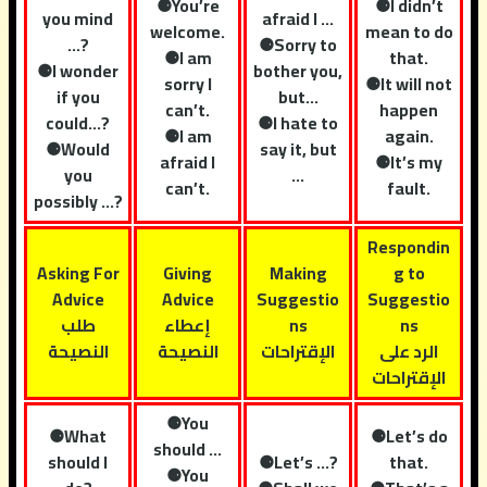
⚈You’re
⚈I didn’t
you mind
afraid I …
welcome.
mean to do
…?
⚈Sorry to
⚈I am
that.
⚈I wonder
bother you,
sorry I
⚈It will not
if you
but…
can’t.
happen
could…?
⚈I hate to
⚈I am
again.
⚈Would
say it, but
afraid I
⚈It’s my
you
…
can’t.
fault.
possibly …?
Respondin
Asking For
Giving
Making
g to
Advice
Advice
Suggestio
Suggestio
ns
ns
إعطاء
طلب
الرد على
الإقتراحات
النصيحة
النصيحة
الإقتراحات
⚈You
⚈What
⚈Let’s do
should …
should I
⚈Let’s …?
that.
⚈You