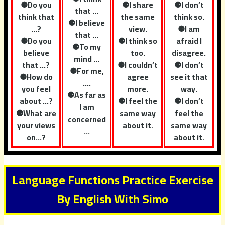
⚈Do you
⚈I share
⚈I don’t
that …
think that
the same
think so.
⚈I believe
…?
view.
⚈I am
that …
⚈Do you
⚈I think so
afraid I
⚈To my
believe
too.
disagree.
mind …
that …?
⚈I couldn’t
⚈I don’t
⚈For me,
⚈How do
agree
see it that
….
you feel
more.
way.
⚈As far as
about …?
⚈I feel the
⚈I don’t
I am
⚈What are
same way
feel the
concerned
your views
about it.
same way
...
on…?
about it.
Language Functions Practice Exercise
By English With Simo