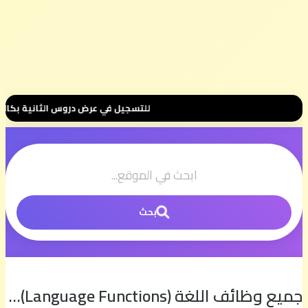
للتسجيل في عرض دروس الثانية بكالوريا 📚 بثمن رمزي 💰 500 درهم فقط للموسم الكامل ⭐ تواصل معنا عبر واتساب هنا 📲06.00.58.39.68📲 و
بحث
جميع وظائف اللغة (Language Functions) مع تمارين تفاعلية في الإطار المرجعي لمادة اللغة الإنجليزية 2020 | الإنجليزية مع السيمو