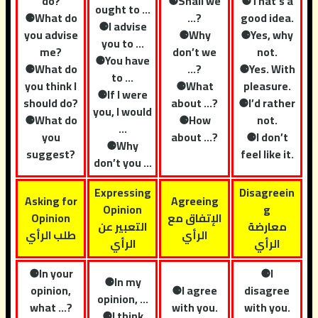
do?
⚈Shall we
⚈That’s a
ought to …
⚈What do
…?
good idea.
⚈I advise
you advise
⚈Why
⚈Yes, why
you to …
me?
don’t we
not.
⚈You have
⚈What do
…?
⚈Yes. With
to …
you think I
⚈What
pleasure.
⚈If I were
should do?
about …?
⚈I’d rather
you, I would
⚈What do
⚈How
not.
…
you
about …?
⚈I don’t
⚈Why
suggest?
feel like it.
don’t you …
Expressing
Disagreein
Asking for
Agreeing
Opinion
g
الإتفاق مع
Opinion
معارضة
التعبير عن
الرأي
طلب الرأي
الرأي
الرأي
⚈In your
⚈I
⚈In my
opinion,
⚈I agree
disagree
opinion, …
what …?
with you.
with you.
⚈I think