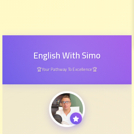
English With Simo
🏆Your Pathway To Excellence🏆