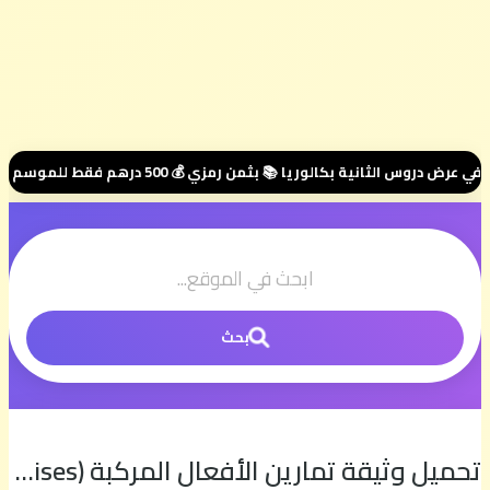
 بثمن رمزي 💰 500 درهم فقط للموسم الكامل ⭐ تواصل معنا عبر واتساب هنا 📲06.00.58.39.68📲 وسنتواصل معك 🤝 مرحبا بك في مجموعتنا الخاصة 👥
بحث
تحميل وثيقة تمارين الأفعال المركبة (Phrasal Verbs Exercises) من أجل الإستعداد للإمتحان الوطني | الإنجليزية مع السيمو