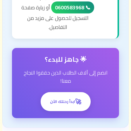
📞 0600583968
أو زيارة صفحة
التسجيل للحصول على مزيد من
التفاصيل.
🌟 جاهز للبدء؟
انضم إلى آلاف الطلاب الذين حققوا النجاح
معنا!
🚀
ابدأ رحلتك الآن