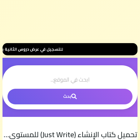
للتسجيل في عرض دروس الثانية بكالوريا 📚 بثمن رمزي 💰 500 درهم فقط للموسم الكامل ⭐ تواصل معنا عبر واتساب هنا 📲39.68
بحث
تحميل كتاب الإنشاء (Just Write) للمستوى المتوسط في تعلم اللغة الإنجليزية