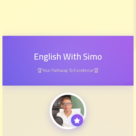
English With Simo
🏆Your Pathway To Excellence🏆