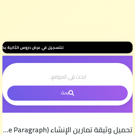
 500 درهم فقط للموسم الكامل ⭐ تواصل معنا عبر واتساب هنا 📲06.00.58.39.68📲 وسنتواصل معك 🤝 مرحبا بك في مجموعتنا الخاصة 👥
بحث
تحميل وثيقة تمارين الإنشاء (Writing a Descriptive Paragraph) الوحدة الأولى للثانية بكالوريا: الإنجليزية مع السيمو