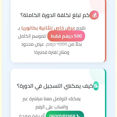
كم تبلغ تكلفة الدورة الكاملة؟
💰
نقدم
عرض خاص للثانية بكالوريا
بـ
500 درهم فقط
للموسم الكامل
بدلاً من
1000 درهم
. عرض محدود
ومتاح لفترة قصيرة!
كيف يمكنني التسجيل في الدورة؟
📝
يمكنك التواصل معنا مباشرة عبر
واتساب على الرقم
📞 0600583968
أو زيارة صفحة