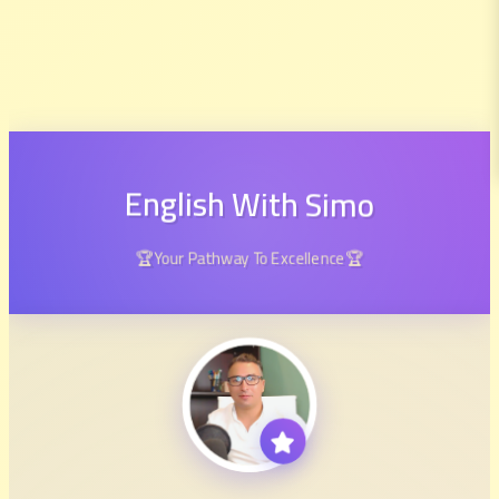
English With Simo
🏆Your Pathway To Excellence🏆