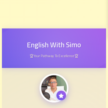
English With Simo
🏆Your Pathway To Excellence🏆