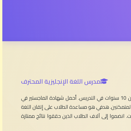
مدرس اللغة الإنجليزية المحترف
مرحباً بكم في English With Simo! أنا الأستاذ سيمو، مدرس اللغة الإنجليزية بخبرة تزيد عن 10 سنوات في التدريس. أحمل شهادة الماجستير في
 والمتمكنين. هدفي هو مساعدة الطلاب على إتقان اللغة
ات. انضموا إلى آلاف الطلاب الذين حققوا نتائج ممتازة