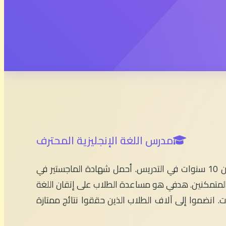
مدرس اللغة الإنجليزية المحترف
مرحباً بكم في English With Simo! أنا الأستاذ سيمو، مدرس اللغة الإنجليزية بخبرة تزيد عن 10 سنوات في التدريس. أحمل شهادة الماجستير في
 والمتمكنين. هدفي هو مساعدة الطلاب على إتقان اللغة
ات. انضموا إلى آلاف الطلاب الذين حققوا نتائج ممتازة