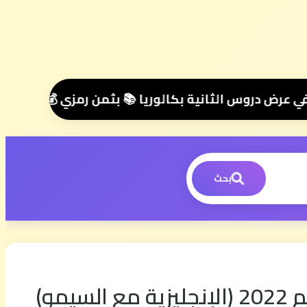
مل ⭐ تواصل معنا عبر واتساب هنا 📲06.00.58.39.68📲 وسنتواصل معك 🤝 مرحبا بك في مجموعتنا الخاصة 👥
بحث
مو)