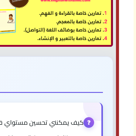
كيف يمكنني تحسين مستواي في ا
❓