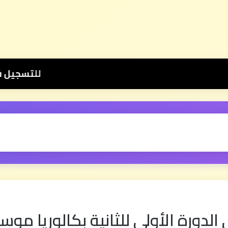
للتسجيل في عرض دروس الثانية بكالوريا 📚 بثمن رمزي 💰 500 درهم فقط للموسم الكا
 للثانية بكالوريا موسم 2022 (الإنجليزية مع السي