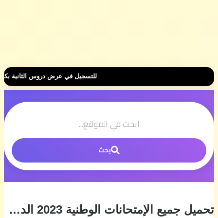
 500 درهم فقط للموسم الكامل ⭐ تواصل معنا عبر واتساب هنا 📲06.00.58.39.68📲 وسنتواصل معك 🤝 مرحبا بك في مجموعتنا الخاصة 👥
بحث
تحميل جميع الإمتحانات الوطنية 2023 الدورة العادية جميع الشعب و المسالك ~ الإنجليزية مع السيمو