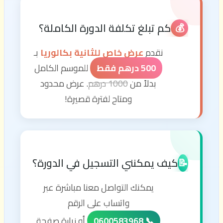
كم تبلغ تكلفة الدورة الكاملة؟
💰
نقدم
عرض خاص للثانية بكالوريا
بـ
500 درهم فقط
للموسم الكامل
بدلاً من
1000 درهم
. عرض محدود
ومتاح لفترة قصيرة!
كيف يمكنني التسجيل في الدورة؟
📝
يمكنك التواصل معنا مباشرة عبر
واتساب على الرقم
📞 0600583968
أو زيارة صفحة