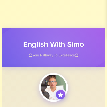
English With Simo
🏆Your Pathway To Excellence🏆