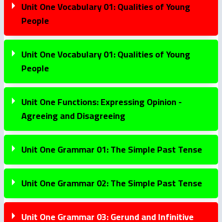
Unit One Vocabulary 01: Qualities of Young
People
Unit One Vocabulary 01: Qualities of Young
People
Unit One Functions: Expressing Opinion -
Agreeing and Disagreeing
Unit One Grammar 01: The Simple Past Tense
Unit One Grammar 02: The Simple Past Tense
Unit One Grammar 03: Gerund and Infinitive