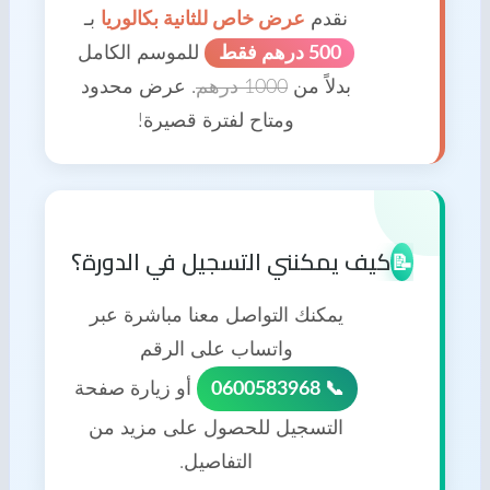
نقدم
عرض خاص للثانية بكالوريا
بـ
500 درهم فقط
للموسم الكامل
بدلاً من
1000 درهم
. عرض محدود
ومتاح لفترة قصيرة!
كيف يمكنني التسجيل في الدورة؟
📝
يمكنك التواصل معنا مباشرة عبر
واتساب على الرقم
📞 0600583968
أو زيارة صفحة
التسجيل للحصول على مزيد من
التفاصيل.