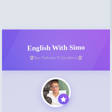
English With Simo
🏆Your Pathway To Excellence🏆