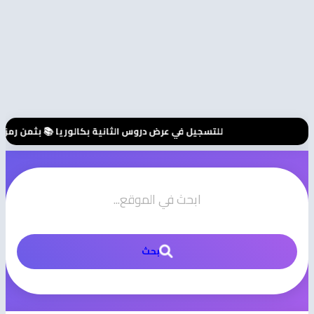
للتسجيل في عرض دروس الثانية بكالوريا 📚 بثمن رمزي 💰 500 درهم فقط للموسم الكامل ⭐ تواصل معنا عبر واتساب هنا 📲06.00.58.39.68📲 وسنتواصل معك 🤝 مرحبا بك في مجموعتنا الخاصة 👥
بحث