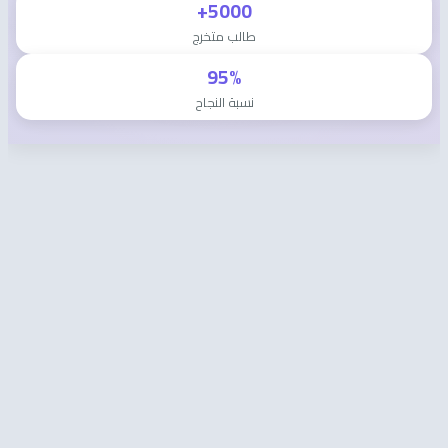
5000+
طالب متخرج
95%
نسبة النجاح