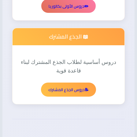
✏️
دروس الأولى بكالوريا
📖 الجذع المشترك
دروس أساسية لطلاب الجذع المشترك لبناء
قاعدة قوية
📝
دروس الجذع المشترك