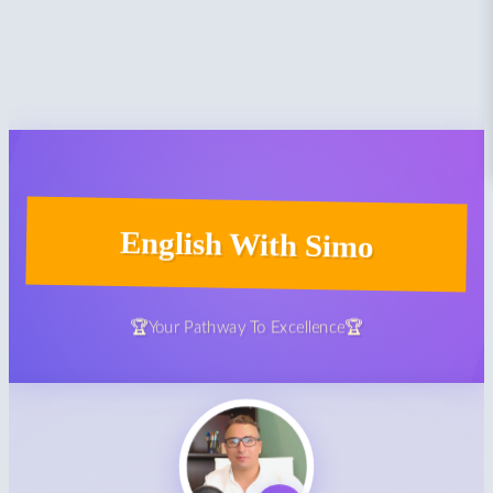
English With Simo
🏆Your Pathway To Excellence🏆