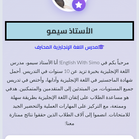
الأستاذ سيمو
مدرس اللغة الإنجليزية المحترف
مرحباً بكم في English With Simo! أنا الأستاذ سيمو، مدرس
اللغة الإنجليزية بخبرة تزيد عن 10 سنوات في التدريس. أحمل
شهادة الماجستير في اللغة الإنجليزية وآدابها، وأختص في تدريس
جميع المستويات، من المبتدئين إلى المتقدمين والمتمكنين. هدفي
هو مساعدة الطلاب على إتقان اللغة الإنجليزية بطريقة سهلة
وممتعة، مع التركيز على المهارات العملية والتحضير الجيد
للامتحانات. انضموا إلى آلاف الطلاب الذين حققوا نتائج ممتازة
معنا!