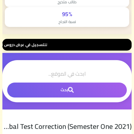
طالب متخرج
95%
نسبة النجاح
للتسجيل في عرض دروس الثانية بكالوريا 📚 بثمن رمزي 💰 500 درهم فقط للموسم الكامل ⭐ تواصل
بحث
Download Global Test Correction (Semester One 2021)