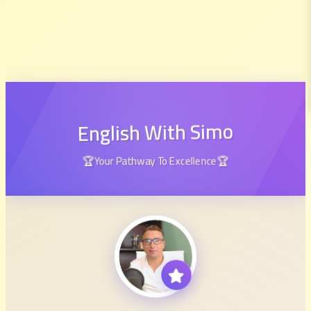
English With Simo
🏆Your Pathway To Excellence🏆