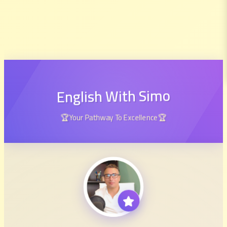
English With Simo
🏆Your Pathway To Excellence🏆