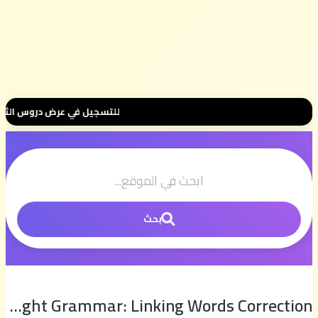
للتسجيل في عرض دروس الثانية بكالوريا 📚 بثمن رمزي 💰 500 درهم فقط للموسم الكامل ⭐ تواصل معنا 
بحث
Download Unit Eight Grammar: Linking Words Correction