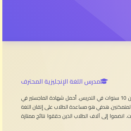
مدرس اللغة الإنجليزية المحترف
مرحباً بكم في English With Simo! أنا الأستاذ سيمو، مدرس اللغة الإنجليزية بخبرة تزيد عن 10 سنوات في التدريس. أحمل شهادة الماجستير في
 والمتمكنين. هدفي هو مساعدة الطلاب على إتقان اللغة
ات. انضموا إلى آلاف الطلاب الذين حققوا نتائج ممتازة