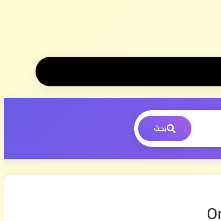
بحث
On