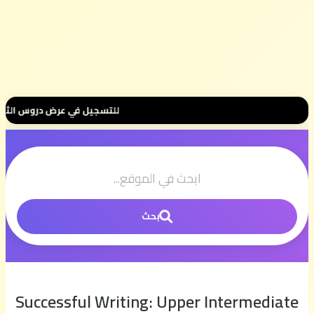
للتسجيل في عرض دروس الثانية بكالوريا 📚 بثمن رمزي 💰 500 درهم فقط للموسم الكامل ⭐ تواصل معنا عبر
بحث
Successful Writing: Upper Intermediate