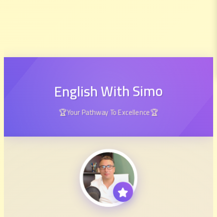
English With Simo
🏆Your Pathway To Excellence🏆