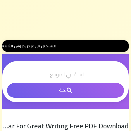
للتسجيل في عرض دروس الثانية بكالوريا 📚 بثمن رمزي 💰 500 درهم فقط للموسم الكامل ⭐ تواصل معنا عبر واتساب هنا 
بحث
Top20 Great Grammar For Great Writing Free PDF Download