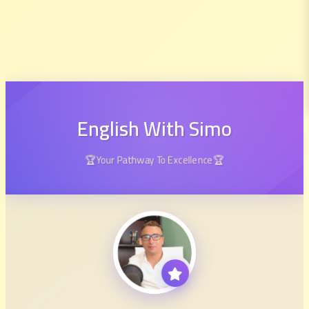
English With Simo
🏆Your Pathway To Excellence🏆