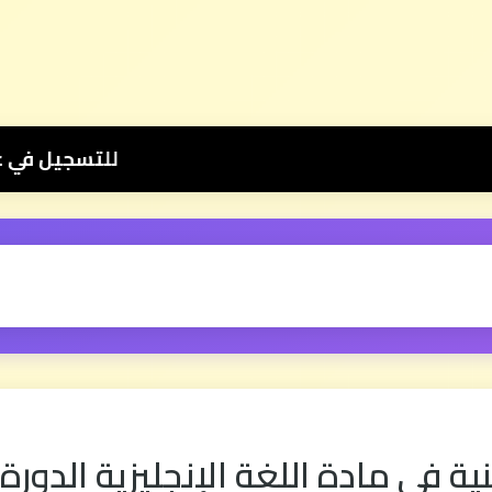
للتسجيل في عرض دروس الثانية بكالوريا 📚 بثمن رمزي 💰 500 درهم فقط للموسم الكامل ⭐ تواصل معنا عبر وات