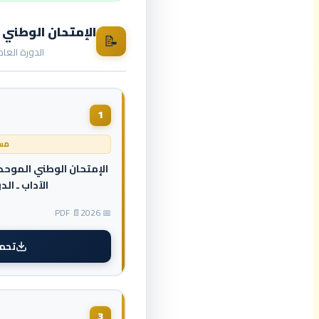
الإمتحان الوطني ا
📝
الدورة العادية 2026 · جميع 
1
مسل
الإمتحان الوطني الموحد 
الآداب ـ الدور
📄 PDF
📅 2026
تحمي
3