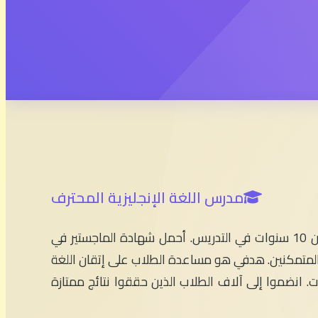
مدرس اللغة الإنجليزية المحترف
مرحباً بكم في English With Simo! أنا الأستاذ سيمو، مدرس اللغة الإنجليزية بخبرة تزيد عن 10 سنوات في التدريس. أحمل شهادة الماجستير في
 والمتمكنين. هدفي هو مساعدة الطلاب على إتقان اللغة
ات. انضموا إلى آلاف الطلاب الذين حققوا نتائج ممتازة