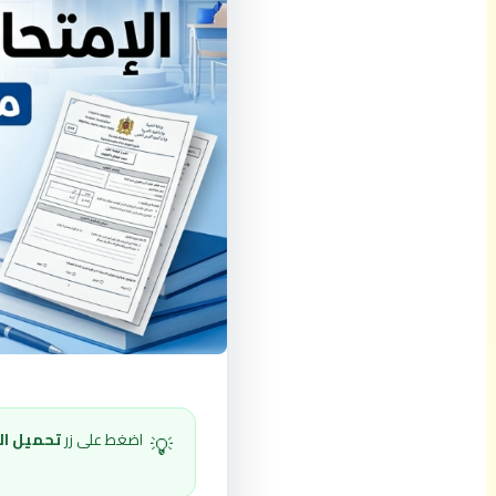
اضغط على زر
تحميل ال
💡