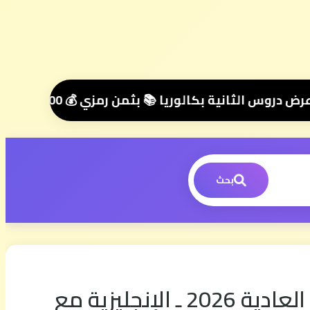
ساب هنا 📲06.00.58.39.68📲 وسنتواصل معك 🤝 مرحبا بك في مجموعتنا الخاصة 👥
بحث
تحميل جميع الإمتحانات الوطنية في مادة اللغة الإنجليزية الدورة العادية 2026 ـ الإنجليزية مع