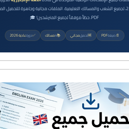
موسم 2026، لجميع الشعب والمسالك التعليمية. الملفات مجانية وجاهزة للتحميل ال
PDF. حظاً موفقاً لجميع المترشحين! 🎓
📄
PDF
🆓
مجاني
📚
مسالك
✅
عادية 2026
صيغة
تحميل
4
دورة