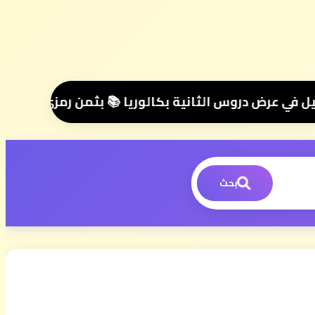
 درهم فقط للموسم الكامل ⭐ تواصل معنا عبر واتساب هنا 📲06.00.58.39.68📲 وسنتواصل معك 🤝 مرحبا بك في مجموعتنا الخاصة 👥
بحث