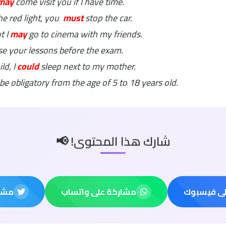
may
come visit you if I have time.
e red light, you
must
stop the car.
t I
may
go to cinema with my friends.
se your lessons before the exam.
ld, I
could
sleep next to my mother.
be obligatory from the age of 5 to 18 years old.
شارك هذا المحتوى! 📢
لى فيسبوك
مشاركة على واتساب
مشار