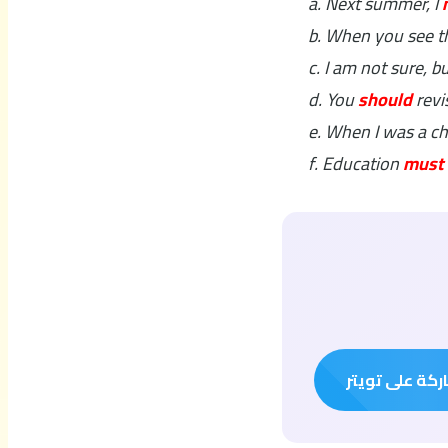
a. Next summer, I
b. When you see th
c. I am not sure, bu
d. You
should
revi
e. When I was a chi
f. Education
must
كة على تويتر