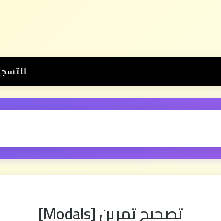
للتسجيل في عرض دروس الثانية بكالوريا 📚 بثمن رمزي 💰 500
تصحيح تمرين [Modals]