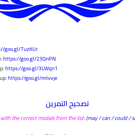
://goo.gl/TuzKUr
e:
https://goo.gl/23QnPN
p:
https://goo.gl/3LWqn1
up:
https://goo.gl/mtvvje
تصحيح التمرين
ks with the correct modals from the list
: (
may / can / could / s