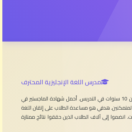
مدرس اللغة الإنجليزية المحترف
مرحباً بكم في English With Simo! أنا الأستاذ سيمو، مدرس اللغة الإنجليزية بخبرة تزيد عن 10 سنوات في التدريس. أحمل شهادة الماجستير في
 والمتمكنين. هدفي هو مساعدة الطلاب على إتقان اللغة
ات. انضموا إلى آلاف الطلاب الذين حققوا نتائج ممتازة