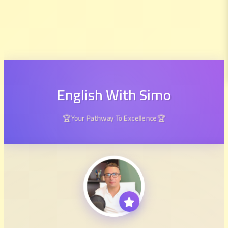
English With Simo
🏆Your Pathway To Excellence🏆