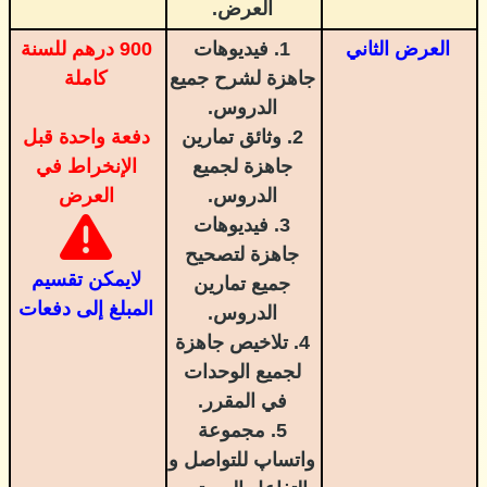
العرض.
العرض الثاني
1. فيديوهات
900 درهم للسنة
جاهزة لشرح جميع
كاملة
الدروس.
2. وثائق تمارين
دفعة واحدة قبل
جاهزة لجميع
الإنخراط في
الدروس.
العرض
3. فيديوهات
جاهزة لتصحيح
لايمكن تقسيم
جميع تمارين
المبلغ إلى دفعات
الدروس.
4. تلاخيص جاهزة
لجميع الوحدات
في المقرر.
5. مجموعة
واتساپ للتواصل و