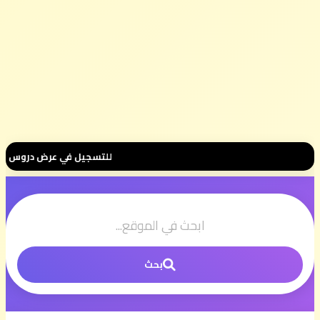
للتسجيل في عرض دروس الثانية بكالوريا 📚 بثمن رمزي 💰 500 درهم فقط للموسم الكامل ⭐ تواصل معن
بحث