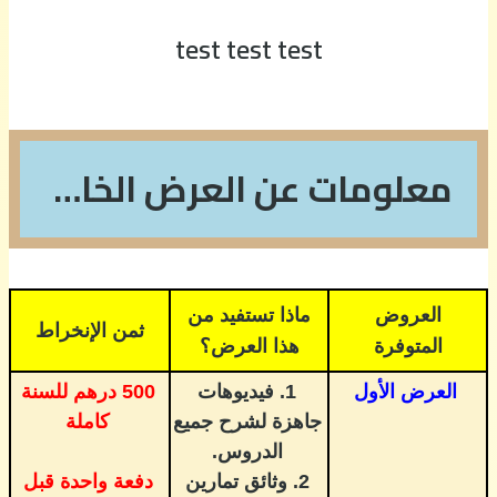
test test test
معلومات عن العرض الخاص بالثانية بكالوريا
العروض
ماذا تستفيد من
ثمن الإنخراط
المتوفرة
هذا العرض؟
العرض الأول
1. فيديوهات
500 درهم للسنة
جاهزة لشرح جميع
كاملة
الدروس.
2. وثائق تمارين
دفعة واحدة قبل